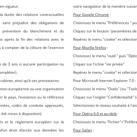
 en vigueur.
votre navigateur de la manière suivan
a durée des relations contractuelles
Pour Google Chrome
:
 sans préjudice des obligations de
Choisissez le menu "Préférences " pu
e prévention du blanchiment et du
Cliquez sur le bouton "paramètres de
 après la fin des relations avec le
Repérez le menu "cookie" et sélectio
 à compter de la clôture de l'exercice
Pour Mozilla firefox
:
Choisissez le menu "outil " puis "Opti
de 3 ans si aucune participation ou
Cliquez sur l'icône "vie privée"
compléter).
Repérez le menu "cookie" et sélectio
abinet, ainsi qu’à ses prestataires.
Pour Microsoft Internet Explorer 7.0 :
l’Union européenne ou une organisation
Choisissez le menu "Outils" (ou "Tools
r le pays, l’existence ou la référence
Cliquez sur l'onglet "Confidentialité" (
onnées, codes de conduite approuvés,
Sélectionnez le niveau souhaité à l'ai
 été mises à disposition).
Pour Opéra 6.0 et au-delà
:
rtés et le règlement européen sur la
Choisissez le menu "Fichier">"Préfér
d’un droit d’accès aux données les
Pour Safari
: