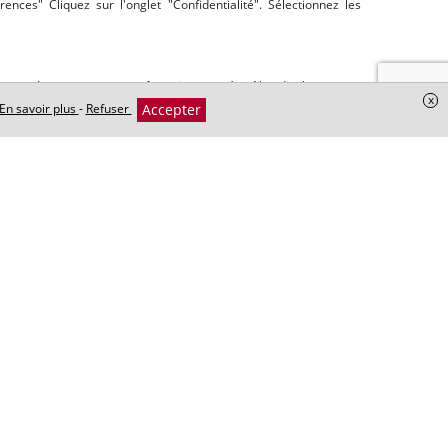
ences" Cliquez sur l'onglet "Confidentialité". Sélectionnez les
eau Internet peuvent être interceptés. Ne divulguez pas
x
Accepter
En savoir plus
-
Refuser
es ou sensibles. Si vous souhaitez nous communiquer de telles
la voie postale.