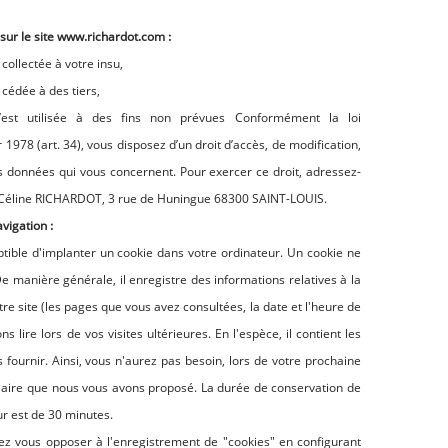
sur le site www.richardot.com :
collectée à votre insu,
cédée à des tiers,
’est utilisée à des fins non prévues Conformément la loi
r 1978 (art. 34), vous disposez d’un droit d’accès, de modification,
es données qui vous concernent. Pour exercer ce droit, adressez-
e Céline RICHARDOT, 3 rue de Huningue 68300 SAINT-LOUIS.
avigation :
tible d'implanter un cookie dans votre ordinateur. Un cookie ne
e manière générale, il enregistre des informations relatives à la
re site (les pages que vous avez consultées, la date et l'heure de
s lire lors de vos visites ultérieures. En l'espèce, il contient les
fournir. Ainsi, vous n'aurez pas besoin, lors de votre prochaine
ulaire que nous vous avons proposé. La durée de conservation de
ur est de 30 minutes.
z vous opposer à l'enregistrement de "cookies" en configurant