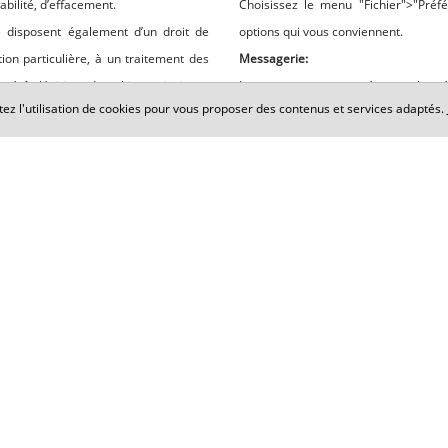
tabilité, d’effacement.
Choisissez le menu "Fichier">"Préfér
 disposent également d’un droit de
options qui vous conviennent.
ion particulière, à un traitement des
Messagerie:
térêt légitime du cabinet, ainsi que
Les messages envoyés sur le rés
tez l'utilisation de cookies pour vous proposer des contenus et services adaptés.
d’informations personnelles inutil
érales et particulières définissant la
informations, utilisez impérativement 
cès, les droits mentionnés ci-dessus
hardot.com ou par courrier postal à
68300 SAINT-LOUIS, accompagné d’une
disposent du droit d’introduire une
+