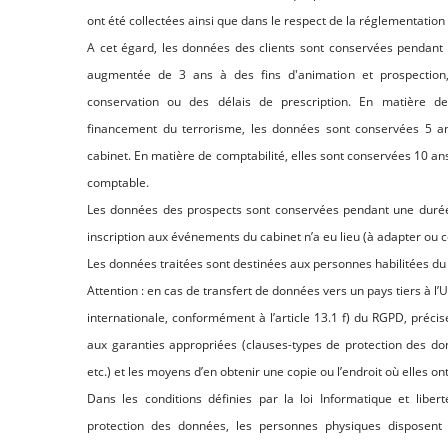
ont été collectées ainsi que dans le respect de la réglementation
A cet égard, les données des clients sont conservées pendant l
augmentée de 3 ans à des fins d'animation et prospection,
conservation ou des délais de prescription. En matière d
financement du terrorisme, les données sont conservées 5 ans
cabinet. En matière de comptabilité, elles sont conservées 10 ans
comptable.
Les données des prospects sont conservées pendant une durée 
inscription aux événements du cabinet n’a eu lieu (à adapter ou 
Les données traitées sont destinées aux personnes habilitées du c
Attention : en cas de transfert de données vers un pays tiers à 
internationale, conformément à l’article 13.1 f) du RGPD, précise
aux garanties appropriées (clauses-types de protection des d
etc.) et les moyens d’en obtenir une copie ou l’endroit où elles ont
Dans les conditions définies par la loi Informatique et libe
protection des données, les personnes physiques disposent 