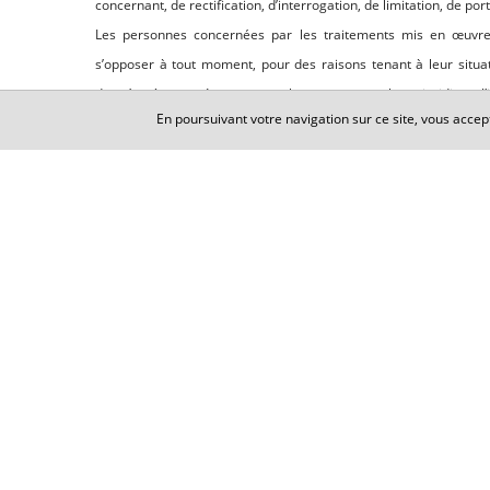
concernant, de rectification, d’interrogation, de limitation, de por
Les personnes concernées par les traitements mis en œuvre
s’opposer à tout moment, pour des raisons tenant à leur situat
données à caractère personnel ayant comme base juridique l’in
En poursuivant votre navigation sur ce site, vous accep
d’un droit d’opposition à la prospection commerciale.
Elles disposent également du droit de définir des directives gén
manière dont elles entendent que soient exercés, après leur dé
par courrier électronique à l’adresse suivante : avocat@ric
l’adresse suivante : Me Céline RICHARDOT, 3 rue de Huningue 
copie d’un titre d’identité signé. Les personnes concernées 
réclamation auprès de la Cnil.