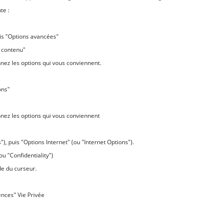
te :
is "Options avancées"
 contenu"
nnez les options qui vous conviennent.
ons"
nnez les options qui vous conviennent
"), puis "Options Internet" (ou "Internet Options").
ou "Confidentiality")
de du curseur.
ences" Vie Privée