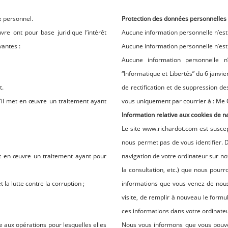
e personnel.
Protection des données personnelles 
e ont pour base juridique l’intérêt
Aucune information personnelle n’est 
vantes :
Aucune information personnelle n’est 
Aucune information personnelle n
“Informatique et Libertés” du 6 janvie
t.
de rectification et de suppression d
u’il met en œuvre un traitement ayant
vous uniquement par courrier à : M
Information relative aux cookies de n
Le site www.richardot.com est suscep
nous permet pas de vous identifier. D
met en œuvre un traitement ayant pour
navigation de votre ordinateur sur not
la consultation, etc.) que nous pourron
la lutte contre la corruption ;
informations que vous venez de nous 
visite, de remplir à nouveau le form
ces informations dans votre ordinate
 aux opérations pour lesquelles elles
Nous vous informons que vous pouve